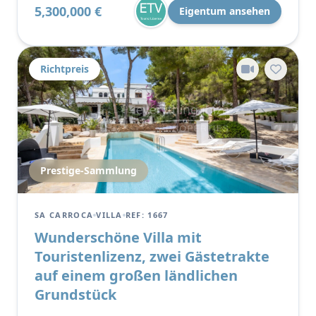
5,300,000 €
Eigentum ansehen
Richtpreis
Prestige-Sammlung
SA CARROCA
VILLA
REF: 1667
Wunderschöne Villa mit
Touristenlizenz, zwei Gästetrakte
auf einem großen ländlichen
Grundstück