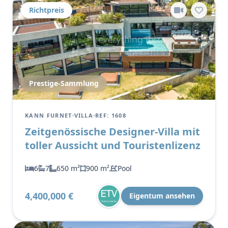
Richtpreis
Prestige-Sammlung
KANN FURNET
VILLA
REF: 1608
Zeitgenössische Designer-Villa mit
toller Aussicht und Touristenlizenz
6
7
650 m²
900 m²
Pool
4,400,000 €
Eigentum ansehen