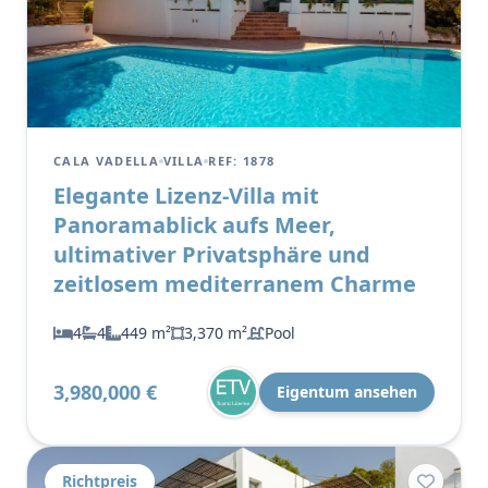
CALA VADELLA
VILLA
REF: 1878
Elegante Lizenz-Villa mit
Panoramablick aufs Meer,
ultimativer Privatsphäre und
zeitlosem mediterranem Charme
4
4
449 m²
3,370 m²
Pool
3,980,000 €
Eigentum ansehen
Richtpreis