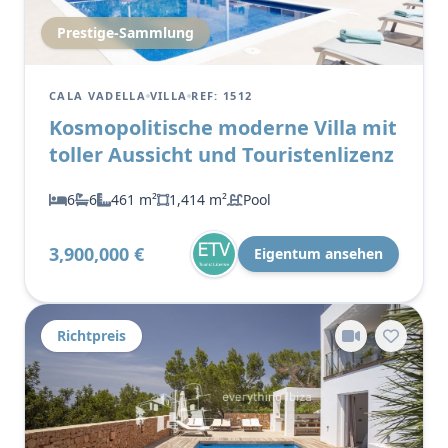
Prestige-Sammlung
CALA VADELLA
VILLA
REF: 1512
Kosmopolitische moderne Villa mit
toller Aussicht und Touristenlizenz
6
6
461 m²
1,414 m²
Pool
3,900,000 €
Eigentum ansehen
Richtpreis