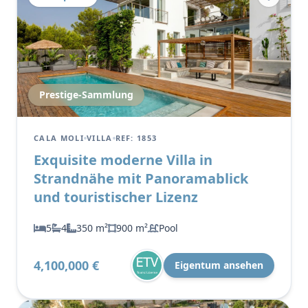
Prestige-Sammlung
CALA MOLI
VILLA
REF: 1853
Exquisite moderne Villa in
Strandnähe mit Panoramablick
und touristischer Lizenz
5
4
350 m²
900 m²
Pool
4,100,000 €
Eigentum ansehen