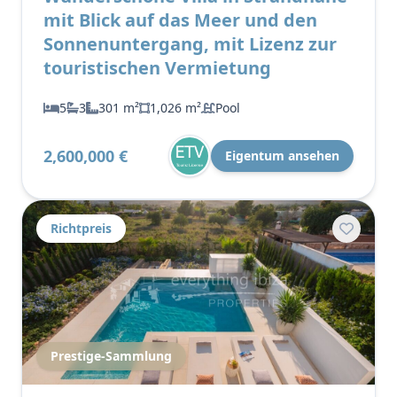
mit Blick auf das Meer und den
Sonnenuntergang, mit Lizenz zur
touristischen Vermietung
5
3
301 m²
1,026 m²
Pool
2,600,000 €
Eigentum ansehen
Richtpreis
Prestige-Sammlung