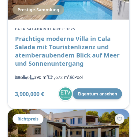
Prestige-Sammlung
CALA SALADA
VILLA
REF: 1825
Prächtige moderne Villa in Cala
Salada mit Touristenlizenz und
atemberaubendem Blick auf Meer
und Sonnenuntergang
6
6
390 m²
1,672 m²
Pool
3,900,000 €
Eigentum ansehen
Richtpreis