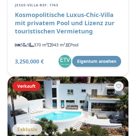
JESUS
VILLA
REF: 1765
Kosmopolitische Luxus-Chic-Villa
mit privatem Pool und Lizenz zur
touristischen Vermietung
5
5
370 m²
943 m²
Pool
3,250,000 €
Eigentum ansehen
Verkauft
Exklusiv