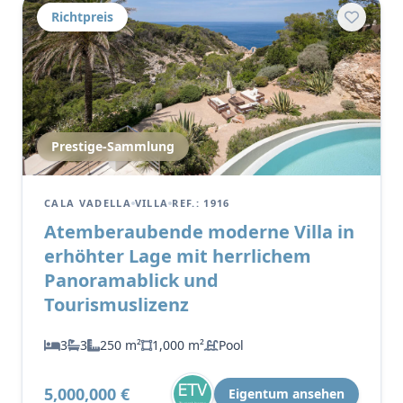
Richtpreis
Prestige-Sammlung
CALA VADELLA
VILLA
REF.: 1916
Atemberaubende moderne Villa in
erhöhter Lage mit herrlichem
Panoramablick und
Tourismuslizenz
3
3
250 m²
1,000 m²
Pool
5,000,000 €
Eigentum ansehen