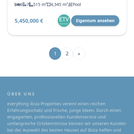
6
7
515 m²
4,345 m²
Pool
5,450,000 €
Eigentum ansehen
1
2
»
ÜBER UNS
everything ibiza Properties vereint einen reichen
Erfahrungsschatz und frische, junge Ideen. Durch einen
engagierten, professionellen Kundenservice und
umfangreiche Ortskenntnisse können wir unseren Kunden
bei der Auswahl des besten Hauses auf Ibiza helfen und