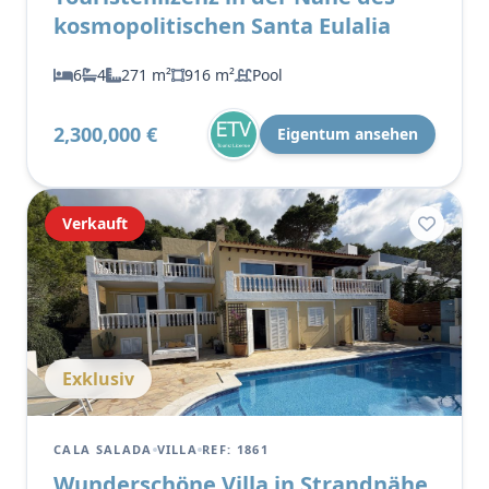
kosmopolitischen Santa Eulalia
6
4
271 m²
916 m²
Pool
2,300,000 €
Eigentum ansehen
Verkauft
Exklusiv
CALA SALADA
VILLA
REF: 1861
Wunderschöne Villa in Strandnähe