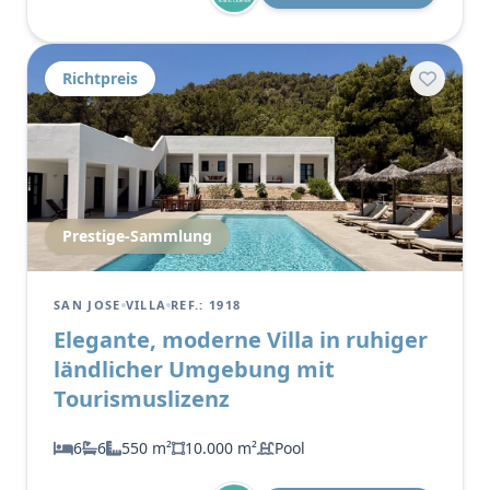
Richtpreis
Prestige-Sammlung
SAN JOSE
VILLA
REF.: 1918
Elegante, moderne Villa in ruhiger
ländlicher Umgebung mit
Tourismuslizenz
6
6
550 m²
10.000 m²
Pool