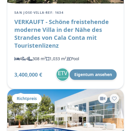
SAN JOSE
VILLA
REF: 1634
VERKAUFT - Schöne freistehende
moderne Villa in der Nähe des
Strandes von Cala Conta mit
Touristenlizenz
4
4
308 m²
1,033 m²
Pool
3,400,000 €
Eigentum ansehen
Richtpreis