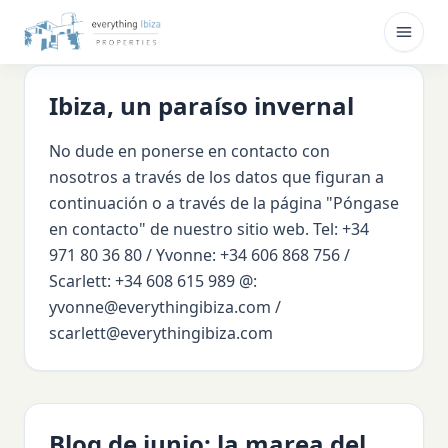
Ir al contenido principal
Abrir
Ibiza, un paraíso invernal
No dude en ponerse en contacto con
nosotros a través de los datos que figuran a
continuación o a través de la página "Póngase
en contacto" de nuestro sitio web. Tel: +34
971 80 36 80 / Yvonne: +34 606 868 756 /
Scarlett: +34 608 615 989 @:
yvonne@everythingibiza.com /
scarlett@everythingibiza.com
Blog de junio: la marea del