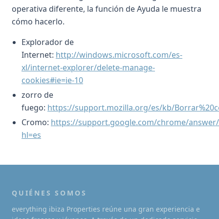
operativa diferente, la función de Ayuda le muestra
cómo hacerlo.
Explorador de
Internet:
http://windows.microsoft.com/es-
xl/internet-explorer/delete-manage-
cookies#ie=ie-10
zorro de
fuego:
https://support.mozilla.org/es/kb/Borrar%20
Cromo:
https://support.google.com/chrome/answer
hl=es
QUIÉNES SOMOS
everything ibiza Properties reúne una gran experiencia e