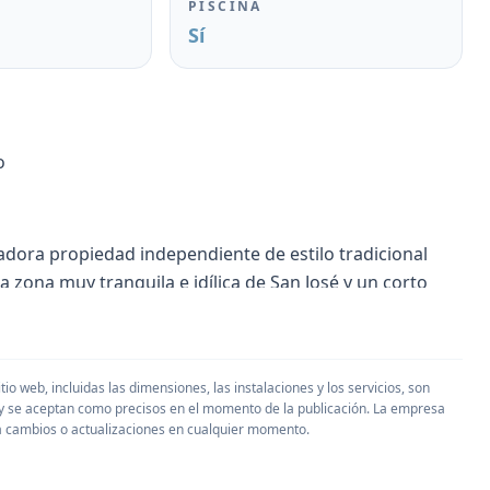
PISCINA
Sí
o
dora propiedad independiente de estilo tradicional
a zona muy tranquila e idílica de San José y un corto
y Cala Tarida, esta encantadora casa de la familia es
ión de la villa consta de 4 dormitorios y 2 baños todos
io web, incluidas las dimensiones, las instalaciones y los servicios, son
d y se aceptan como precisos en el momento de la publicación. La empresa
ericana de estilo rústico. En el exterior hay una serie de
 a cambios o actualizaciones en cualquier momento.
ra o simplemente comer al aire libre. La propiedad
 doble y una parcela de tierra ideal para el cultivo de