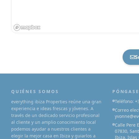
S
QUIÉNES SOMOS
PÓNGASE
Teléfono: +
everything ibiza Properties reúne una gran
experiencia e ideas frescas y jóvenes. A
Correo elec
través de un dedicado servicio profesional
yvonne@eve
al cliente y un amplio conocimiento local
Calle Pere 
podemos ayudar a nuestros clientes a
07830, Sant
elegir la mejor casa en Ibiza y guiarlos a
Ibiza, Islas