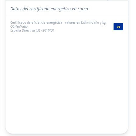
Datos del certificado energético en curso
Certificado de eficiencia energética - valores en kWh/m²/año y kg
CO₂/m²/año.
UE
España Directiva (UE) 2010/31