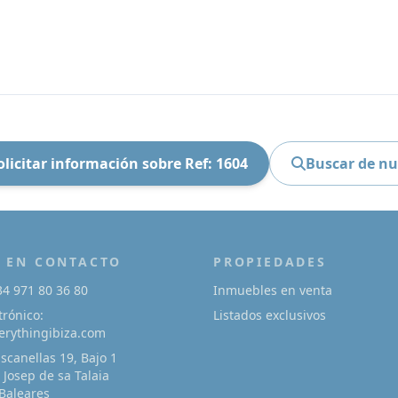
olicitar información sobre Ref: 1604
Buscar de n
 EN CONTACTO
PROPIEDADES
34 971 80 36 80
Inmuebles en venta
trónico:
Listados exclusivos
rythingibiza.com
Escanellas 19, Bajo 1
 Josep de sa Talaia
 Baleares