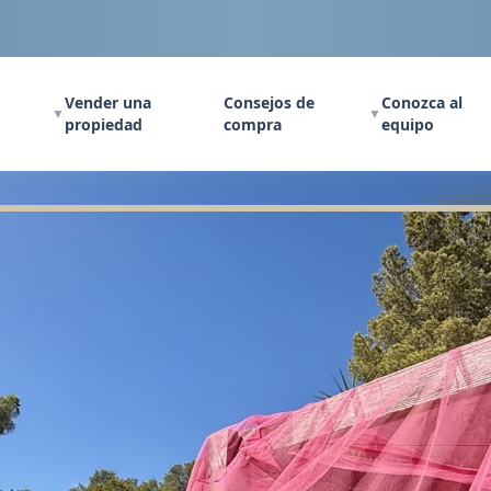
Vender una
Consejos de
Conozca al
▼
▼
propiedad
compra
equipo