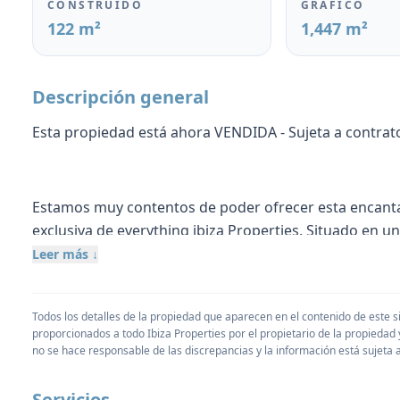
CONSTRUIDO
GRÁFICO
122 m²
1,447 m²
Descripción general
Esta propiedad está ahora VENDIDA - Sujeta a contrat
Estamos muy contentos de poder ofrecer esta encanta
exclusiva de everything ibiza Properties. Situado en un
trayecto en coche a las populares playas de Cala Conta 
Leer más ↓
nuevo en el mercado inmobiliario de Ibiza. La distribuc
de buen tamaño y todos dentro de la casa principal.
Todos los detalles de la propiedad que aparecen en el contenido de este sit
proporcionados a todo Ibiza Properties por el propietario de la propieda
Al entrar en la villa, hay un amplio salón con cocina am
no se hace responsable de las discrepancias y la información está sujeta
porches cubiertos para relajarse, disfrutar de la somb
también tiene un camino de entrada con puerto de coche
Servicios