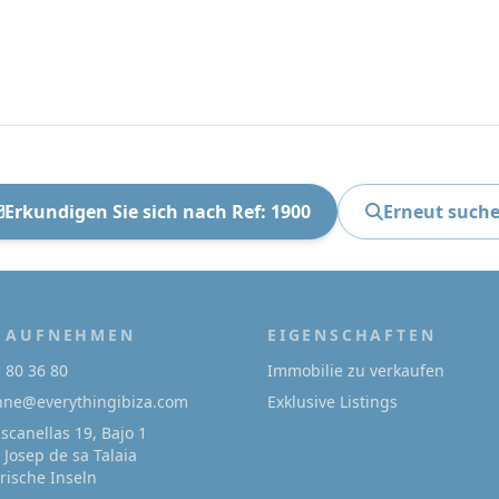
Erkundigen Sie sich nach Ref: 1900
Erneut such
 AUFNEHMEN
EIGENSCHAFTEN
1 80 36 80
Immobilie zu verkaufen
onne@everythingibiza.com
Exklusive Listings
Escanellas 19, Bajo 1
 Josep de sa Talaia
arische Inseln