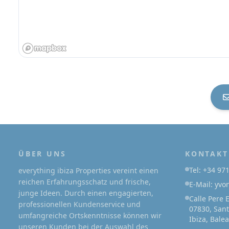
ÜBER UNS
KONTAKT
Tel: +34 97
everything ibiza Properties vereint einen
reichen Erfahrungsschatz und frische,
E-Mail: yv
junge Ideen. Durch einen engagierten,
Calle Pere 
professionellen Kundenservice und
07830, Sant
umfangreiche Ortskenntnisse können wir
Ibiza, Bale
unseren Kunden bei der Auswahl des