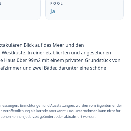
E
POOL
Ja
takulären Blick auf das Meer und den
 Westküste. In einer etablierten und angesehenen
rte Haus über 99m2 mit einem privaten Grundstück von
lafzimmer und zwei Bäder, darunter eine schöne
et, um das natürliche Licht während des Tages zu
ch geht nahtlos in eine moderne, voll ausgestattete
tervolle Atmosphäre. Mehrere Zimmer haben einen
 Abmessungen, Einrichtungen und Ausstattungen, wurden vom Eigentümer der
 Ruhe und Verbundenheit mit der umliegenden
er Veröffentlichung als korrekt anerkannt. Das Unternehmen kann nicht für
ionen können jederzeit geändert oder aktualisiert werden.
s angelegten Garten flankiert, der großzügige