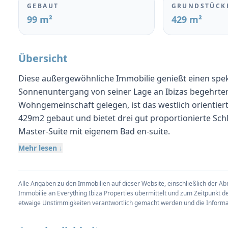
GEBAUT
GRUNDSTÜCK
99 m²
429 m²
Übersicht
Diese außergewöhnliche Immobilie genießt einen spek
Sonnenuntergang von seiner Lage an Ibizas begehrter
Wohngemeinschaft gelegen, ist das westlich orientie
429m2 gebaut und bietet drei gut proportionierte Sch
Master-Suite mit eigenem Bad en-suite.
Mehr lesen ↓
Das Innere ist hell, einladend und durchdacht gestalt
maximieren. Der geräumige, offene Wohn- und Essberei
Küche über und schafft eine komfortable und charak
Alle Angaben zu den Immobilien auf dieser Website, einschließlich der
wunderbaren Blick auf das Meer, was das Gefühl von
Immobilie an Everything Ibiza Properties übermittelt und zum Zeitpunkt d
etwaige Unstimmigkeiten verantwortlich gemacht werden und die Informat
Landschaft noch verstärkt.
Das Anwesen wird von einem weitläufigen und makello