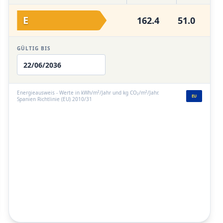
E
162.4
51.0
GÜLTIG BIS
22/06/2036
Energieausweis - Werte in kWh/m²/Jahr und kg CO₂/m²/Jahr.
EU
Spanien Richtlinie (EU) 2010/31