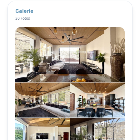
Durch die Verwendung von reichhaltigen
Galerie
natürlichen Materialien und stilvollen Möbeln, die
30 Fotos
ein warmes und einladendes Ambiente schaffen,
eignet sich dieser Teil des Hauses perfekt zum
Entspannen und Unterhalten. Diese herausragende
Immobilie bietet reichlich Stauraum und Räume, die
alle durchdacht entworfen wurden, um einen
harmonischen Fluss zwischen Innen- und
Außenleben zu schaffen.
Im Herzen des Dorfes San Jose gelegen, mit
bequemen Parkplätzen vor Ort, profitiert die
Superior-Wohnung von einer ruhigen und
authentischen Umgebung, während sie gleichzeitig
in Gehweite zu Geschäften und Restaurants liegt.
Die weitere Umgebung von San Jose ist bekannt für
seine lebendige Landschaft und Spaziergänge in der