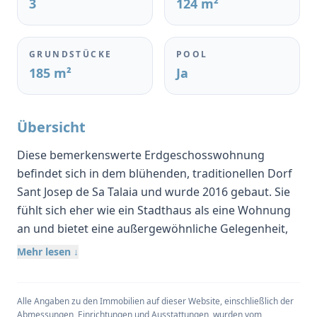
3
124 m²
GRUNDSTÜCKE
POOL
185 m²
Ja
Übersicht
Diese bemerkenswerte Erdgeschosswohnung
befindet sich in dem blühenden, traditionellen Dorf
Sant Josep de Sa Talaia und wurde 2016 gebaut. Sie
fühlt sich eher wie ein Stadthaus als eine Wohnung
an und bietet eine außergewöhnliche Gelegenheit,
ein hochwertiges, gut ausgestattetes Haus in einer
Mehr lesen ↓
der begehrtesten Enklaven Ibizas zu besitzen.
Die Wohnung ist 125 m2 groß und verfügt über drei
Alle Angaben zu den Immobilien auf dieser Website, einschließlich der
Doppelschlafzimmer, von denen zwei ein eigenes
Abmessungen, Einrichtungen und Ausstattungen, wurden vom