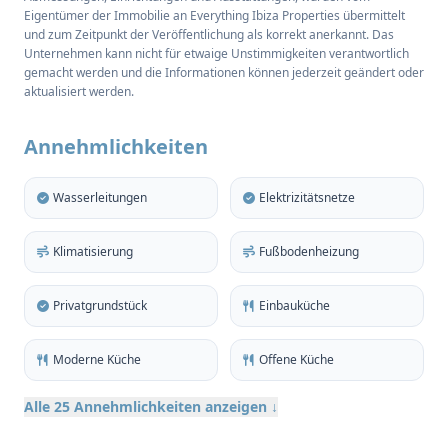
Eigentümer der Immobilie an Everything Ibiza Properties übermittelt
Bad mit Doppelwaschbecken und eine eigene
und zum Zeitpunkt der Veröffentlichung als korrekt anerkannt. Das
Terrasse haben, die sowohl Privatsphäre als auch
Unternehmen kann nicht für etwaige Unstimmigkeiten verantwortlich
Zweckmäßigkeit bietet. Makellos gepflegt, hat die
gemacht werden und die Informationen können jederzeit geändert oder
aktualisiert werden.
Wohnung eine zentrale Klimaanlage und
Fußbodenheizung.
Annehmlichkeiten
Das Innere wird von natürlichem Licht durchflutet,
während die hohen Decken das Gefühl von
Wasserleitungen
Elektrizitätsnetze
Offenheit im gesamten Haus verstärken. Das helle
Wohnzimmer umfasst eine maßgeschneiderte
Klimatisierung
Fußbodenheizung
Einbauküche und ein offenes Wohnzimmer mit
Essbereich, das durch doppelt verglaste
Privatgrundstück
Einbauküche
Schiebetüren auf die L-förmige Terrasse führt. Der
von hohen grauen Steinmauern umgebene
Moderne Küche
Offene Küche
Außenbereich ist 113 m2 groß und bietet einen
idealen Rahmen für Mahlzeiten im Freien und zum
Alle 25 Annehmlichkeiten anzeigen ↓
Faulenzen am privaten Pool.