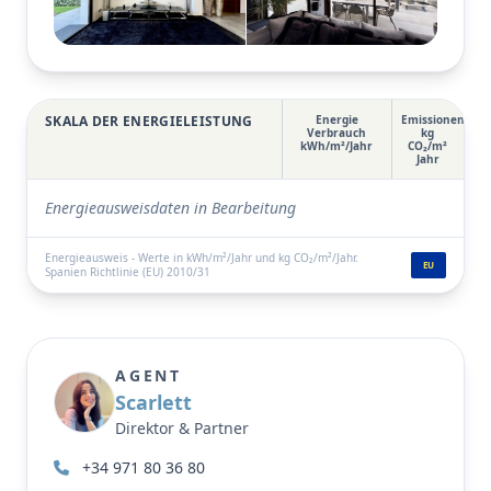
Natur, die berühmten Sonnenuntergänge an der
Westküste sowie seine atemberaubenden Strände
und Buchten mit kristallklarem Wasser und dennoch
Vollständige Galerie anzeigen
nur 20 Autominuten von Ibiza-Stadt entfernt.
SKALA DER ENERGIELEISTUNG
Energie
Emissionen
Verbrauch
kg
kWh/m²/Jahr
CO₂/m²
Jahr
Energieausweisdaten in Bearbeitung
Energieausweis - Werte in kWh/m²/Jahr und kg CO₂/m²/Jahr.
EU
Spanien Richtlinie (EU) 2010/31
AGENT
Scarlett
Direktor & Partner
+34 971 80 36 80