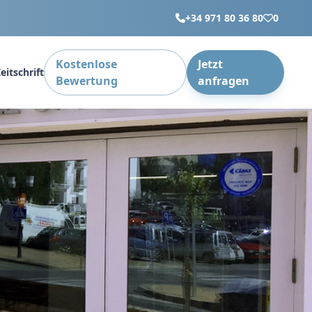
+34 971 80 36 80
0
Kostenlose
Jetzt
eitschrift
Bewertung
anfragen