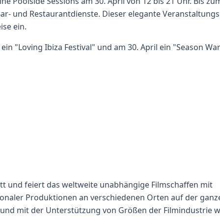
ne Poolside Sessions am 30. April von 12 bis 21 Uhr. Bis zu
k, Bar- und Restaurantdienste. Dieser elegante Veranstaltung
ise ein.
l ein "Loving Ibiza Festival" und am 30. April ein "Season W
tatt und feiert das weltweite unabhängige Filmschaffen mit
ionaler Produktionen an verschiedenen Orten auf der ganz
, und mit der Unterstützung von Größen der Filmindustrie w