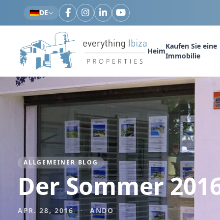
Zum Hauptinhalt springen
🇩🇪
DE
Kaufen Sie eine
Heim
Immobilie
ALLGEMEINER BLOG
Der Sommer 2016 
APR. 28, 2016
·
ANDO