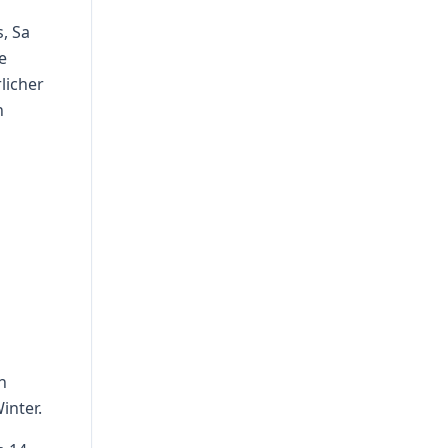
s, Sa
e
licher
n
n
inter.