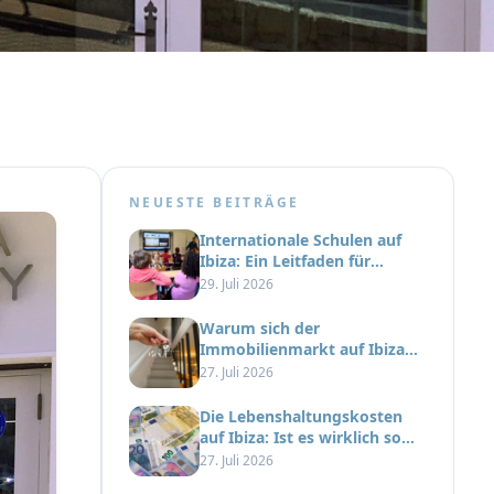
NEUESTE BEITRÄGE
Internationale Schulen auf
Ibiza: Ein Leitfaden für
Familien, die auf die Insel
29. Juli 2026
ziehen
Warum sich der
Immobilienmarkt auf Ibiza
seit einem Jahrzehnt besser
27. Juli 2026
entwickelt hat als der Rest
Spaniens
Die Lebenshaltungskosten
auf Ibiza: Ist es wirklich so
teuer, wie alle sagen?
27. Juli 2026