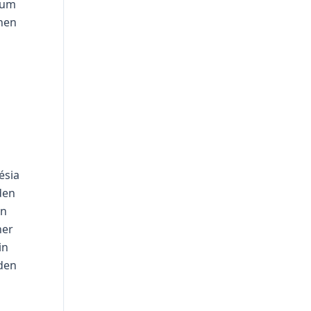
n um
chen
ésia
den
en
ner
in
 den