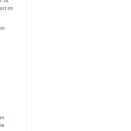
m 14.
sort im
arm
en
ie