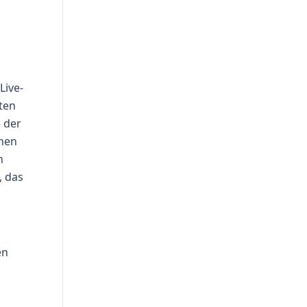
Live-
ten
e der
chen
h
, das
en