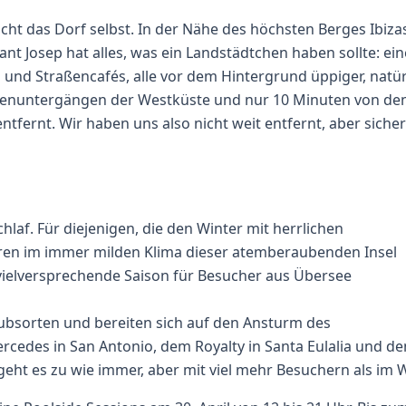
eicht das Dorf selbst. In der Nähe des höchsten Berges Ibiza
Sant Josep hat alles, was ein Landstädtchen haben sollte: ein
 und Straßencafés, alle vor dem Hintergrund üppiger, natür
nnenuntergängen der Westküste und nur 10 Minuten von de
ntfernt. Wir haben uns also nicht weit entfernt, aber sicher
hlaf. Für diejenigen, die den Winter mit herrlichen
ren im immer milden Klima dieser atemberaubenden Insel
ne vielversprechende Saison für Besucher aus Übersee
laubsorten und bereiten sich auf den Ansturm des
ercedes in San Antonio, dem Royalty in Santa Eulalia und de
geht es zu wie immer, aber mit viel mehr Besuchern als im W