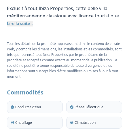
Exclusif à tout Ibiza Properties, cette belle villa
méditerranéenne classique avec licence touristique
complète bénéficie d'une vue élevée sur la mer et le
Lire la suite ↓
coucher de soleil depuis son emplacement enviable
surplombant la baie idyllique de Cala Salada sur la
Tous les détails de la propriété apparaissant dans le contenu de ce site
célèbre côte ouest d'Ibiza. Située sur un terrain privé
Web, y compris les dimensions, les installations et les commodités, sont
de 1 026 m2 et mesurant 301 m2, la propriété offre
tels que fournis à tout Ibiza Properties par le propriétaire de la
cinq chambres doubles dont trois s'ouvrent sur des
propriété et acceptés comme exacts au moment de la publication. La
société ne peut être tenue responsable de toute divergence et les
terrasses extérieures, ainsi que trois salles de bains
informations sont susceptibles d'être modifiées ou mises à jour à tout
et une salle d'eau pour les invités.
moment.
Baigné par la lumière des grandes fenêtres, le vaste
Commodités
espace de vie ouvert comprend une cuisine
contemporaine équipée, une salle à manger et un
Conduites d'eau
Réseau électrique
salon doté d'une cheminée chaleureuse. Cet espace
se prolonge par une charmante terrasse pour les
Chauffage
Climatisation
repas, située au milieu des jardins et surplombant la