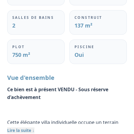
SALLES DE BAINS
CONSTRUIT
2
137 m²
PLOT
PISCINE
750 m²
Oui
Vue d'ensemble
Ce bien est à présent VENDU - Sous réserve
d'achèvement
Cette élégante villa individuelle occupe un terrain
privé de 750 m2 dans une rue résidentielle calme de
Lire la suite ↓