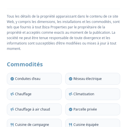
la région très recherchée de San Agustin, à 10
minutes à pied d'une grande plage de sable fin et
Tous les détails de la propriété apparaissant dans le contenu de ce site
d'un large éventail de magasins, de bars et
Web, y compris les dimensions, les installations et les commodités, sont
d'installations de villégiature. La propriété
tels que fournis à tout Ibiza Properties par le propriétaire de la
lumineuse de deux étages mesure 137m2 et offre
propriété et acceptés comme exacts au moment de la publication. La
société ne peut être tenue responsable de toute divergence et les
trois chambres doubles au premier étage, y compris
informations sont susceptibles d'être modifiées ou mises à jour à tout
une chambre principale avec salle de bains en-suite
moment.
qui bénéficie d'une vue lointaine sur la mer. Une
autre salle de bains familiale complète l'étage.
Commodités
Au rez-de-chaussée, un couloir mène à une salle de
Conduites d'eau
Réseau électrique
bain pour les invités, une cuisine indépendante
entièrement équipée avec une buanderie séparée et
Chauffage
Climatisation
un grand salon ouvert avec une cheminée, un
escalier ouvert et une salle à manger avec de hauts
Chauffage à air chaud
Parcelle privée
plafonds luxueux et une abondance de lumière
naturelle qui contribuent à l'impression d'espace de
Cuisine de campagne
Cuisine équipée
cette maison familiale.