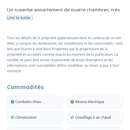
Un superbe appartement de quatre chambres, très
moderne, situé sur le littoral, face à l'ouest et aux
Lire la suite ↓
légendaires couchers de soleil d'Ibiza. La propriété a
été construite avec des matériaux de qualité et
Tous les détails de la propriété apparaissant dans le contenu de ce site
conçue avec style, y compris des sols en marbre
Web, y compris les dimensions, les installations et les commodités, sont
partout.
tels que fournis à tout Ibiza Properties par le propriétaire de la
propriété et acceptés comme exacts au moment de la publication. La
À l'intérieur de ce superbe appartement, vous aurez
société ne peut être tenue responsable de toute divergence et les
informations sont susceptibles d'être modifiées ou mises à jour à tout
l'impression d'être dans un véritable ‘ chez-soi ’,
moment.
c'est-à-dire que vous aurez tout ce dont vous avez
besoin à portée de main. En outre, outre l'immense
Commodités
piscine réservée aux résidents, la plage la plus
proche se trouve à quelques minutes seulement, de
Conduites d'eau
Réseau électrique
même que toutes les commodités de la région. Les
liaisons de transport sont également excellentes.
Climatisation
Chauffage à air chaud
Cet appartement moderne est totalement orienté