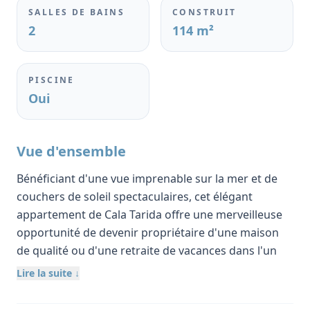
SALLES DE BAINS
CONSTRUIT
2
114 m²
PISCINE
Oui
Vue d'ensemble
Bénéficiant d'une vue imprenable sur la mer et de
couchers de soleil spectaculaires, cet élégant
appartement de Cala Tarida offre une merveilleuse
opportunité de devenir propriétaire d'une maison
de qualité ou d'une retraite de vacances dans l'un
des endroits les plus prisés de la côte ouest de l'île,
Lire la suite ↓
qui fait l'objet d'une grande admiration.