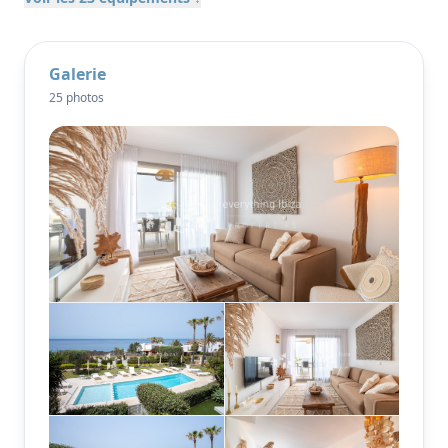
touche contemporaine mais intemporelle.
Situé au sein d'une communauté résidentielle très
respectée et bien entretenue, achevée en 2011, les
Galerie
résidents bénéficient d'un environnement paisible et
25 photos
d'excellentes installations communes.
Une piscine commune pour adultes et enfants, face
à la mer, entourée de chaises longues et de parasols,
un court de tennis et une aire de jeux pour enfants.
L'ensemble est méticuleusement entretenu tout au
long de l'année et offre la commodité d'un service
de conciergerie dédié.
Les jardins magnifiquement aménagés renforcent le
sentiment de paix et d'intimité, avec des pins et des
oliviers matures et des pelouses verdoyantes qui
créent un cadre méditerranéen naturel. Un parking
sécurisé à l'arrière du complexe ajoute à la