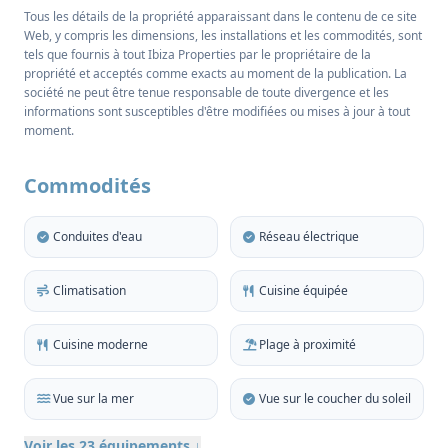
La propriété mesure un généreux 114m2 et offre un
Tous les détails de la propriété apparaissant dans le contenu de ce site
agencement bien pensé, comprenant deux
Web, y compris les dimensions, les installations et les commodités, sont
tels que fournis à tout Ibiza Properties par le propriétaire de la
chambres confortables et deux salles de bains
propriété et acceptés comme exacts au moment de la publication. La
modernes, idéales pour la vie de famille et l'accueil
société ne peut être tenue responsable de toute divergence et les
des invités. Une cuisine équipée moderne se fond
informations sont susceptibles d'être modifiées ou mises à jour à tout
moment.
parfaitement dans un espace de vie lumineux et
accueillant, qui s'ouvre à son tour sur une
Commodités
généreuse terrasse privée, où les vues
panoramiques sur la Méditerranée constituent la
Conduites d'eau
Réseau électrique
toile de fond parfaite pour les repas en plein air ou
les soirées de détente en regardant le soleil plonger
Climatisation
Cuisine équipée
sous l'horizon.
L'appartement climatisé dispose d'une buanderie
Cuisine moderne
Plage à proximité
entièrement équipée et offre le meilleur de la
fonctionnalité et de la finesse en combinant des
Vue sur la mer
Vue sur le coucher du soleil
murs d'un blanc pur avec des accents de matériaux
naturels et une touche de bohème pour ajouter une
Voir les 23 équipements ↓