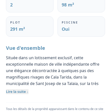
2
98 m²
PLOT
PISCINE
291 m²
Oui
Vue d'ensemble
Située dans un lotissement exclusif, cette
exceptionnelle maison de ville indépendante offre
une élégance décontractée à quelques pas des
magnifiques rivages de Cala Tarida, dans la
municipalité de Sant Josep de sa Talaia, sur la très
prisée ‘côte du soleil couchant’ occidentale d'Ibiza.
Lire la suite ↓
Alliant architecture contemporaine et charme
méditerranéen, cette habitation supérieure a été
conçue avec soin pour offrir un confort et une vie
Tous les détails de la propriété apparaissant dans le contenu de ce site