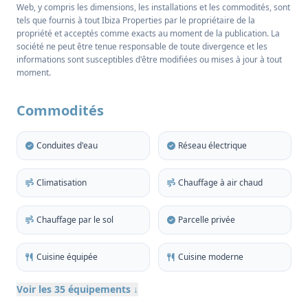
Web, y compris les dimensions, les installations et les commodités, sont
intérieure et extérieure sans effort.
tels que fournis à tout Ibiza Properties par le propriétaire de la
propriété et acceptés comme exacts au moment de la publication. La
La propriété de deux étages mesure 98 m2 et
société ne peut être tenue responsable de toute divergence et les
comprend trois chambres doubles spacieuses avec
informations sont susceptibles d'être modifiées ou mises à jour à tout
moment.
des armoires entièrement équipées et deux salles de
bains modernes et élégantes, réparties sur les deux
Commodités
niveaux. Les intérieurs sont lumineux et ouverts,
avec de grandes fenêtres à multiples facettes qui
Conduites d'eau
Réseau électrique
encadrent les vues panoramiques et inondent la
propriété de lumière tout au long de la journée. Les
Climatisation
Chauffage à air chaud
touches de bois naturel et de pierre locale ajoutent
un air d'authenticité et une qualité simple et
intemporelle.
Chauffage par le sol
Parcelle privée
Une cuisine moderne en îlot, entièrement équipée
Cuisine équipée
Cuisine moderne
d'appareils Siemens haut de gamme, dont un grand
réfrigérateur-congélateur, un lave-vaisselle et un
Voir les 35 équipements ↓
lave-linge, assure à la fois la fonctionnalité et le style.