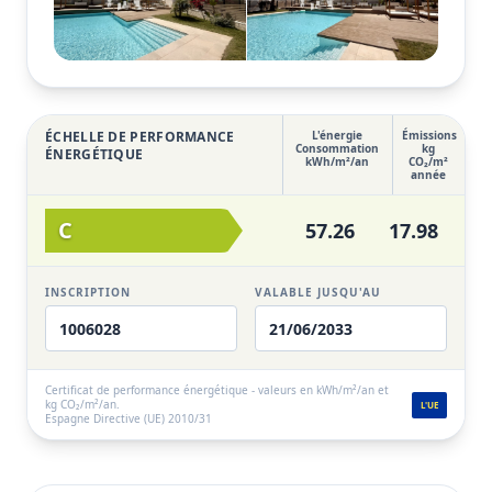
et le coucher de soleil.
Ce couronnement offre un véritable plaisir dans le
Voir la galerie complète
climat ensoleillé d'Ibiza tout au long de l'année et
permet d'apprécier pleinement le spectacle
ÉCHELLE DE PERFORMANCE
L'énergie
Émissions
nocturne époustouflant lorsque l'orbe doré tombe
Consommation
kg
ÉNERGÉTIQUE
kWh/m²/an
CO₂/m²
année
doucement dans les eaux calmes et azurées en
contrebas. Les résidents bénéficient de l'accès à une
C
57.26
17.98
impressionnante piscine et à des jardins paysagers,
au sein de cette prestigieuse communauté. Les
autres caractéristiques de la propriété comprennent
INSCRIPTION
VALABLE JUSQU'AU
un système de stockage d'eau douce de 2 000 litres,
1006028
21/06/2033
un chargeur de voiture électrique et un parking en
dehors de la rue.
Certificat de performance énergétique - valeurs en kWh/m²/an et
kg CO₂/m²/an.
L'UE
Espagne Directive (UE) 2010/31
Il s'agit d'une occasion rare de posséder une maison
élégante et entièrement équipée dans l'un des
endroits les plus prisés de la côte d'Ibiza, idéal