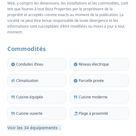
Web, y compris les dimensions, les installations et les commodités, sont
tels que fournis à tout Ibiza Properties par le propriétaire de la
Située sur un terrain clos de 636 m², la villa mesure
propriété et acceptés comme exacts au moment de la publication. La
318 m² et a été entièrement rénovée. Elle fait preuve
société ne peut être tenue responsable de toute divergence et les
d'un grand savoir-faire et d'une attention
informations sont susceptibles d'être modifiées ou mises à jour à tout
moment.
méticuleuse aux détails. L'intérieur est lumineux et
contemporain, avec double vitrage, climatisation et
Commodités
cheminée pour un confort tout au long de l'année.
L'espace de vie lumineux s'ouvre par des portes-
Conduites d'eau
Réseau électrique
fenêtres sur une grande terrasse avec vue sur Dalt
Vila et la mer. La cuisine ouverte, entièrement
Climatisation
Parcelle privée
équipée et dotée d'un îlot central, allie fonctionnalité
et style, avec des finitions en bois raffinées qui
Cuisine équipée
Cuisine moderne
ajoutent une touche de qualité intemporelle.
Cuisine ouverte
Plage à proximité
La propriété est vendue entièrement meublée et
offre quatre chambres généreuses, trois à l'étage
Voir les 34 équipements ↓
supérieur et une au rez-de-chaussée, ainsi que trois