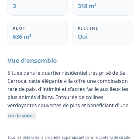
3
318 m²
PLOT
PISCINE
636 m²
Oui
Vue d'ensemble
Située dans le quartier résidentiel très prisé de Sa
Carroca, cette élégante villa offre une combinaison
rare de paix, d'intimité et d'accès facile aux lieux les
plus animés d'Ibiza. Entourée de collines
verdoyantes couvertes de pins et bénéficiant d'une
atmosphère communautaire accueillante, la
Lire la suite ↓
propriété bénéficie d'un emplacement de choix à
proximité de la mer, de la marina, des boutiques, des
supermarchés et des restaurants.
Tous les détails de la propriété apparaissant dans le contenu de ce site