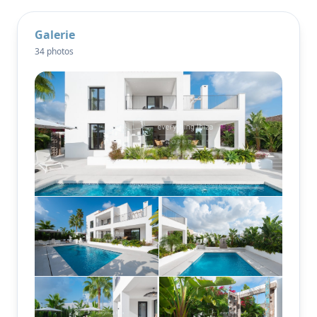
salles de bains élégantes dotées d'installations haut
de gamme. L'une des salles de bains est équipée
Galerie
d'une baignoire autoportante qui s'étend jusqu'à
34 photos
une terrasse privée, créant ainsi une expérience
luxueuse digne d'un spa.
La vie en plein air est l'un des points forts de cette
maison. Une piscine privée accueillante avec
terrasse solarium et chaises longues est flanquée de
salles à manger meublées et d'un jardin privé
magnifiquement aménagé avec des palmiers
tropicaux, des arbres matures et des plantes à fleurs
méditerranéennes. Une vaste terrasse sur le toit
offre des vues panoramiques sur la mer et sur Dalt
Vila, ce qui en fait l'endroit idéal pour se détendre et
profiter des couchers de soleil d'Ibiza. Un garage
privé est également disponible, avec la possibilité de
le convertir en bureau, salle de jeux ou salle de