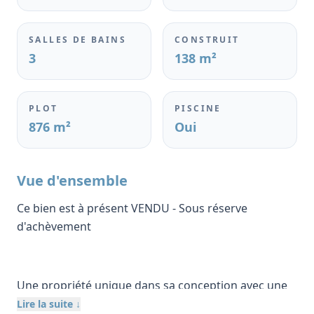
SALLES DE BAINS
CONSTRUIT
3
138 m²
PLOT
PISCINE
876 m²
Oui
Vue d'ensemble
Ce bien est à présent VENDU - Sous réserve
d'achèvement
Une propriété unique dans sa conception avec une
influence marocaine de caractère. Cette exquise
Lire la suite ↓