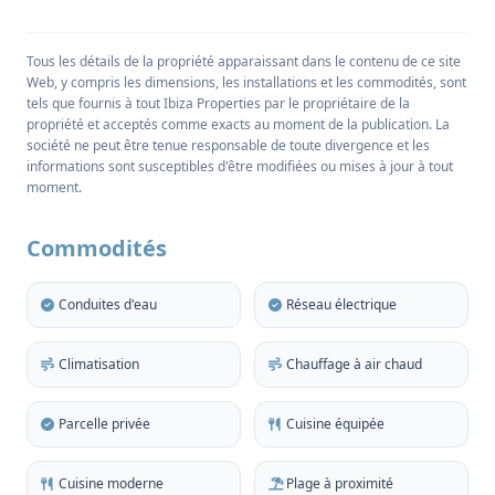
maison mitoyenne jouit d'une vue imprenable sur la
mer et le coucher de soleil sur l'île de S'Esparta
Tous les détails de la propriété apparaissant dans le contenu de ce site
depuis son emplacement en bord de mer dans une
Web, y compris les dimensions, les installations et les commodités, sont
communauté d'élite à 800 m de la baie idyllique de
tels que fournis à tout Ibiza Properties par le propriétaire de la
Cala Tarida sur la côte ouest d'Ibiza, très recherchée.
propriété et acceptés comme exacts au moment de la publication. La
société ne peut être tenue responsable de toute divergence et les
informations sont susceptibles d'être modifiées ou mises à jour à tout
La propriété occupe un jardin privé de 875 m2 avec
moment.
de magnifiques pins et genévriers indigènes plantés
au milieu et autour d'une piscine à débordement
Commodités
étincelante. La maison mesure 138 m2 et comprend
quatre chambres doubles, dont deux avec salle de
Conduites d'eau
Réseau électrique
bains attenante et une autre salle de bains familiale.
La chambre principale dispose d'une élégante
Climatisation
Chauffage à air chaud
baignoire autoportante, tandis que les deux suites
sont dotées de grandes fenêtres offrant une vue
Parcelle privée
Cuisine équipée
imprenable sur les environs pittoresques.
La salle de séjour ouverte de 30 m2 comprend une
Cuisine moderne
Plage à proximité