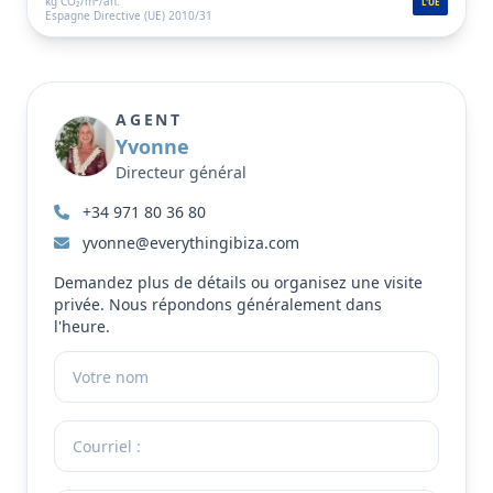
kg CO₂/m²/an.
L'UE
insulaire entourée d'une beauté naturelle
Espagne Directive (UE) 2010/31
spectaculaire, ce qui en fait une maison idéale ou un
bien d'investissement dans cet endroit convoité
donnant sur la mer.
AGENT
Yvonne
Directeur général
+34 971 80 36 80
yvonne@everythingibiza.com
Demandez plus de détails ou organisez une visite
privée. Nous répondons généralement dans
l'heure.