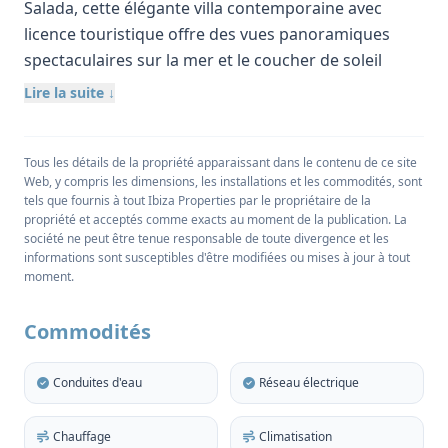
Salada, cette élégante villa contemporaine avec
licence touristique offre des vues panoramiques
spectaculaires sur la mer et le coucher de soleil
depuis presque toutes les pièces, créant ainsi une
Lire la suite ↓
première impression inoubliable.
Construite à l'origine en 1984, cette propriété
Tous les détails de la propriété apparaissant dans le contenu de ce site
magnifiquement rénovée s'étend sur 390 m2 et se
Web, y compris les dimensions, les installations et les commodités, sont
tels que fournis à tout Ibiza Properties par le propriétaire de la
trouve sur un terrain privé et clôturé de 1 600 m2. La
propriété et acceptés comme exacts au moment de la publication. La
villa comprend six chambres d'amis de bonne taille,
société ne peut être tenue responsable de toute divergence et les
toutes dotées d'une salle de bain élégante, de l'air
informations sont susceptibles d'être modifiées ou mises à jour à tout
moment.
conditionné et de grands placards.
Au niveau de l'entrée, un vaste espace de vie ouvert
Commodités
comprend une cuisine entièrement équipée, une
salle à manger et un salon. Doté d'une cheminée
Conduites d'eau
Réseau électrique
accueillante, il est conçu pour le confort et le style et
se prolonge par des portes coulissantes en verre
Chauffage
Climatisation