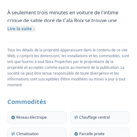
À seulement trois minutes en voiture de l'intime
crique de sable doré de Cala Boix se trouve une
propriété extraordinaire, occupant sans aucun
Lire la suite ↓
doute l'un des cadres les plus pittoresques d'Ibiza.
Ce joyau caché se distingue par son caractère
Tous les détails de la propriété apparaissant dans le contenu de ce site
unique, offrant un mélange de luxe, d'exclusivité et
Web, y compris les dimensions, les installations et les commodités, sont
d'originalité vraiment inégalé.
tels que fournis à tout Ibiza Properties par le propriétaire de la
propriété et acceptés comme exacts au moment de la publication. La
Cette propriété se distingue par son emplacement
société ne peut être tenue responsable de toute divergence et les
informations sont susceptibles d'être modifiées ou mises à jour à tout
convoité au sommet d'une colline, surplombant
moment.
l'étendue azurée de la mer. S'étendant sur un
généreux terrain de 111 000 m2, le domaine
Commodités
comprend une villa méticuleusement conçue,
offrant environ 600 m2 d'espace habitable. Deux
Réseau électrique
Chauffage central
piscines étincelantes, d'une superficie totale de 100
m2, offrent une oasis de fraîcheur au milieu de la
Climatisation
Parcelle privée
splendeur méditerranéenne.