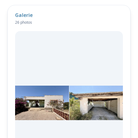
L'emplacement est l'un des principaux atouts de la
Galerie
propriété. Sant Josep est réputé pour son
26 photos
atmosphère de village authentique, son
environnement naturel magnifique et son accès
facile à certaines des plus belles plages d'Ibiza,
notamment Cala Tarida, Cala Conta et Cala Bassa. La
zone reste très recherchée par les résidents à
l'année et par les acheteurs internationaux à la
recherche d'un mode de vie à la fois paisible et bien
desservi.
La combinaison d'un terrain généreux, d'une
surface bâtie existante et d'un emplacement de
choix offre un énorme potentiel pour la
transformation de la villa en une élégante maison
familiale, un refuge de vacances ou un bien
d'investissement. Les projets de restauration de