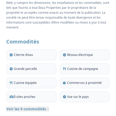
Web, y compris les dimensions, les installations et les commodités, sont
tels que fournis à tout Ibiza Properties par le propriétaire de la
Construite pour présenter un grand nombre de
propriété et acceptés comme exacts au moment de la publication. La
beaux éléments authentiques, la maison possède un
société ne peut être tenue responsable de toute divergence et les
grand potentiel et un charme rustique dans son
informations sont susceptibles d'être modifiées ou mises à jour à tout
moment.
architecture. Entourée d'une campagne paisible, la
propriété jouit d'un cadre tranquille tout en restant
Commodités
proche de l'excellente sélection de restaurants,
cafés, magasins et services essentiels du village.
Citerne d'eau
Réseau électrique
La maison a besoin d'une rénovation complète, ce
qui représente une opportunité exceptionnelle pour
Grande parcelle
Cuisine de campagne
les acheteurs, les investisseurs ou les promoteurs
cherchant à ajouter de la valeur et à concevoir une
Cuisine équipée
Commerces à proximité
résidence sur mesure adaptée à leurs préférences
personnelles. Le terrain spacieux offre beaucoup
Écoles proches
Vue sur le pays
d'espace pour améliorer les espaces de vie
extérieurs, créer de beaux jardins paysagers ou
Voir les 9 commodités ↓
incorporer des éléments supplémentaires.