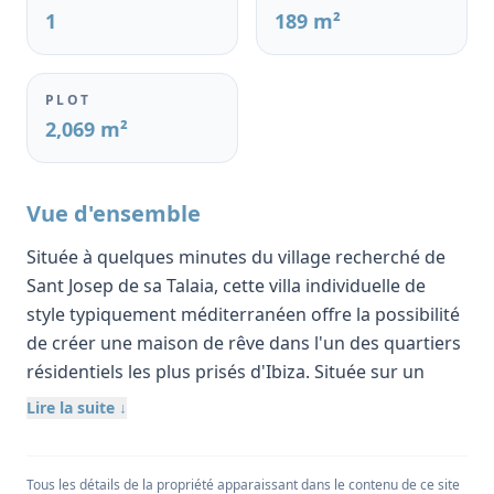
1
189 m²
PLOT
2,069 m²
Vue d'ensemble
Située à quelques minutes du village recherché de
Sant Josep de sa Talaia, cette villa individuelle de
style typiquement méditerranéen offre la possibilité
de créer une maison de rêve dans l'un des quartiers
résidentiels les plus prisés d'Ibiza. Située sur un
généreux terrain de 2 069 m², la propriété comprend
Lire la suite ↓
actuellement une maison de 189 m² avec trois
chambres, deux salles de bains, une cuisine et un
salon avec cheminée traditionnelle.
Tous les détails de la propriété apparaissant dans le contenu de ce site