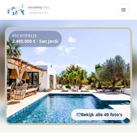
Overslaan naar hoofdinhoud
Menu
RICHTPRIJS
2.495.000 € · San Jordi
Bekijk alle 49 foto's