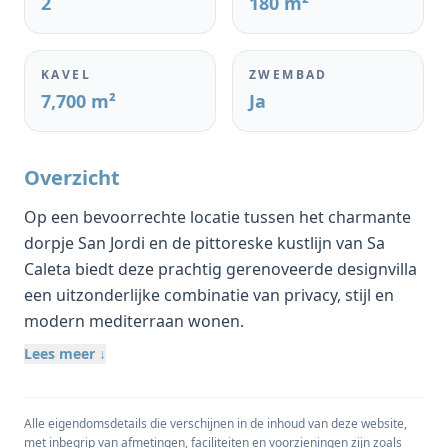
2
180 m²
KAVEL
ZWEMBAD
7,700 m²
Ja
Overzicht
Op een bevoorrechte locatie tussen het charmante
dorpje San Jordi en de pittoreske kustlijn van Sa
Caleta biedt deze prachtig gerenoveerde designvilla
een uitzonderlijke combinatie van privacy, stijl en
modern mediterraan wonen.
Lees meer ↓
Omringd door de natuur en gelegen op een royaal
perceel van 7.700 m2, biedt het pand een vredig
toevluchtsoord en tegelijkertijd gemakkelijke
Alle eigendomsdetails die verschijnen in de inhoud van deze website,
toegang tot de meest populaire bestemmingen van
met inbegrip van afmetingen, faciliteiten en voorzieningen zijn zoals