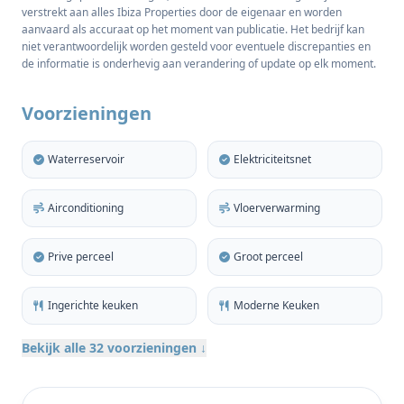
verstrekt aan alles Ibiza Properties door de eigenaar en worden
Ibiza, waaronder de idyllische stranden van Cala
aanvaard als accuraat op het moment van publicatie. Het bedrijf kan
Jondal en Las Salinas, evenals de hoofdstad Ibiza-
niet verantwoordelijk worden gesteld voor eventuele discrepanties en
stad en het vliegveld.
de informatie is onderhevig aan verandering of update op elk moment.
Het huis is volledig gerenoveerd met een
Voorzieningen
karaktervol, eigentijds ontwerp, waarbij elegante
architectonische lijnen zijn gecombineerd met
Waterreservoir
Elektriciteitsnet
warme natuurlijke elementen om een stijlvolle maar
uitnodigende sfeer te creëren. Het hoofdgebouw
Airconditioning
Vloerverwarming
heeft een bebouwde oppervlakte van ongeveer 180
m2 en beschikt over vier ruime slaapkamers en twee
Prive perceel
Groot perceel
moderne badkamers, allemaal zorgvuldig
ontworpen om te profiteren van de overvloed aan
Ingerichte keuken
Moderne Keuken
natuurlijk licht.
Bekijk alle 32 voorzieningen ↓
De lichte open woonruimte bestaat uit een op maat
gemaakte inbouwkeuken, lounge en eetkamer met
puur witte muren en hoogwaardige accenten van