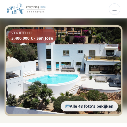
Overslaan naar hoofdinhoud
Menu
VERKOCHT
3.400.000 € - San Jose
Alle 48 foto's bekijken