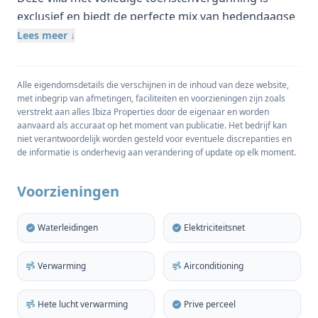
exclusief en biedt de perfecte mix van hedendaagse
luxe en gezellig comfort. Gelegen in een prachtig
Lees meer ↓
landelijk gebied met uitzicht op zee bij de
betoverende baai van Cala Conta, geniet het van een
Alle eigendomsdetails die verschijnen in de inhoud van deze website,
uitstekende locatie op slechts enkele minuten van
met inbegrip van afmetingen, faciliteiten en voorzieningen zijn zoals
het ongerepte strand. Het pand heeft een
verstrekt aan alles Ibiza Properties door de eigenaar en worden
adembenemend, hooggelegen uitzicht op de
aanvaard als accuraat op het moment van publicatie. Het bedrijf kan
niet verantwoordelijk worden gesteld voor eventuele discrepanties en
zonsondergang en ligt in een omheind
de informatie is onderhevig aan verandering of update op elk moment.
privégedeelte.
perceel van 1033m2.
Voorzieningen
Het interieur van deze superieure woning straalt
een uniek gevoel voor stijl uit, met ramen van vloer
Waterleidingen
Elektriciteitsnet
tot plafond en openslaande deuren die een lichte en
ruime sfeer creëren. Deze prachtige villa biedt vier
goed ingerichte slaapkamers met elk een eigen
Verwarming
Airconditioning
complete badkamer.
Hete lucht verwarming
Prive perceel
Voor degenen die graag culinaire hoogstandjes