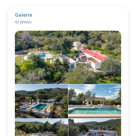
des appareils électroménagers de qualité et un petit
bar pratique pour le petit-déjeuner.
Galerie
42 photos
De grandes portes vitrées relient sans effort les
espaces intérieurs et extérieurs, adoptant ainsi le
mode de vie caractéristique d'Ibiza. Les multiples
terrasses offrent des espaces accueillants pour
dîner, recevoir ou simplement se détendre dans un
environnement paisible.
La piscine accueillante est flanquée d'une généreuse
terrasse solarium et parfaitement positionnée dans
les jardins paysagers pour profiter des longues
journées ensoleillées en toute sérénité. Protégée et
mise en valeur par de jolis murs en pierre locale, la
propriété offre un parking pour plusieurs véhicules
et un véritable sentiment d'isolement dans un
environnement calme et propice à la vie.