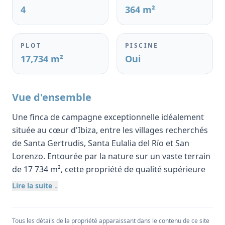
4
364 m²
PLOT
PISCINE
17,734 m²
Oui
Vue d'ensemble
Une finca de campagne exceptionnelle idéalement
située au cœur d'Ibiza, entre les villages recherchés
de Santa Gertrudis, Santa Eulalia del Río et San
Lorenzo. Entourée par la nature sur un vaste terrain
de 17 734 m², cette propriété de qualité supérieure
offre une intimité et une tranquillité totales tout en
Lire la suite ↓
restant à proximité des meilleurs restaurants,
plages et destinations de l'île.
Tous les détails de la propriété apparaissant dans le contenu de ce site