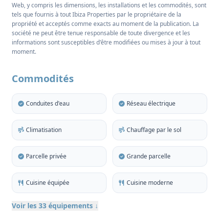
Récemment rénovée avec une grande attention aux
Web, y compris les dimensions, les installations et les commodités, sont
tels que fournis à tout Ibiza Properties par le propriétaire de la
détails, cette authentique finca d'Ibiza allie
propriété et acceptés comme exacts au moment de la publication. La
magnifiquement l'architecture traditionnelle à une
société ne peut être tenue responsable de toute divergence et les
esthétique contemporaine raffinée. La résidence
informations sont susceptibles d'être modifiées ou mises à jour à tout
moment.
principale s'étend sur 257 m² et comprend cinq
chambres spacieuses et quatre salles de bains
Commodités
élégantes, soigneusement conçues pour équilibrer
le confort, la fonctionnalité et l'intimité.
Conduites d'eau
Réseau électrique
Les espaces intérieurs sont baignés de lumière
naturelle et présentent des textures chaudes, des
Climatisation
Chauffage par le sol
matériaux organiques et d'élégants espaces de vie
ouverts qui créent une atmosphère calme et
Parcelle privée
Grande parcelle
sophistiquée dans toute la maison. Les
caractéristiques originales comprennent de riches
Cuisine équipée
Cuisine moderne
plafonds à poutres en bois, des arcs muraux et des
cheminées traditionnelles. Une spacieuse cuisine de
Voir les 33 équipements ↓
style campagnard offre de vastes surfaces de travail,