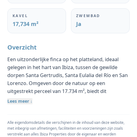
KAVEL
ZWEMBAD
17,734 m²
Ja
Overzicht
Een uitzonderlijke finca op het platteland, ideaal
gelegen in het hart van Ibiza, tussen de gewilde
dorpen Santa Gertrudis, Santa Eulalia del Río en San
Lorenzo. Omgeven door de natuur op een
uitgestrekt perceel van 17.734 m², biedt dit
superieure eigendom volledige privacy en rust,
Lees meer ↓
terwijl het toch binnen handbereik ligt van de beste
restaurants, stranden en lifestylebestemmingen van
het eiland.
Alle eigendomsdetails die verschijnen in de inhoud van deze website,
met inbegrip van afmetingen, faciliteiten en voorzieningen zijn zoals
verstrekt aan alles Ibiza Properties door de eigenaar en worden
Deze authentieke Ibizaanse finca is onlangs