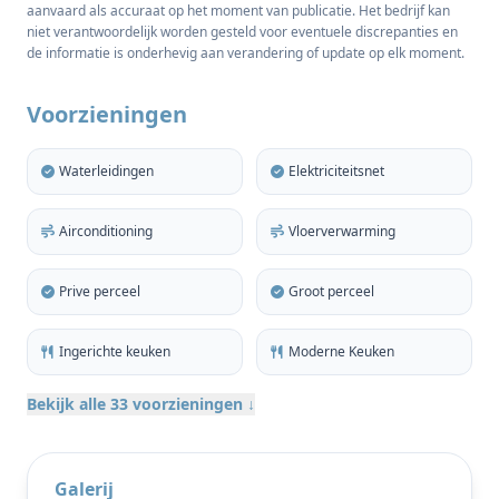
aanvaard als accuraat op het moment van publicatie. Het bedrijf kan
gerenoveerd met veel aandacht voor detail en
niet verantwoordelijk worden gesteld voor eventuele discrepanties en
combineert op prachtige wijze traditionele
de informatie is onderhevig aan verandering of update op elk moment.
architectuur met een verfijnde hedendaagse
esthetiek. Het hoofdverblijf beslaat 257 m² en heeft
Voorzieningen
vijf ruime slaapkamers en vier stijlvolle badkamers,
zorgvuldig ontworpen om een balans te vinden
Waterleidingen
Elektriciteitsnet
tussen comfort, functionaliteit en privacy.
Airconditioning
Vloerverwarming
De binnenruimtes zijn gevuld met natuurlijk licht en
hebben warme texturen, organische materialen en
Prive perceel
Groot perceel
elegante open woonruimtes die een rustige en
verfijnde sfeer creëren in het hele huis. Originele
Ingerichte keuken
Moderne Keuken
kenmerken zijn onder andere rijke houten
balkenplafonds, muurbogen en traditionele open
Bekijk alle 33 voorzieningen ↓
haarden. Een ruime keuken in landelijke stijl biedt
voldoende werkoppervlakken, hoogwaardige
apparatuur en een handige ontbijtbar.
Galerij