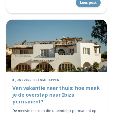
Lees post
8 JUNI 2026
EIGENSCHAPPEN
Van vakantie naar thuis: hoe maak
je de overstap naar Ibiza
permanent?
De meeste mensen die uiteindelijk permanent op